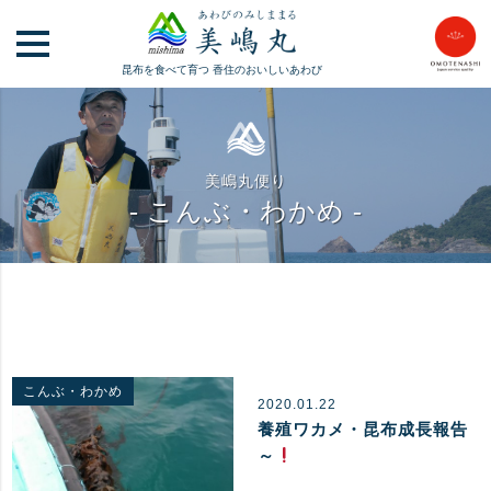
昆布を食べて育つ
香住のおいしいあわび
美嶋丸便り
- こんぶ・わかめ -
こんぶ・わかめ
2020.01.22
養殖ワカメ・昆布成長報告
～