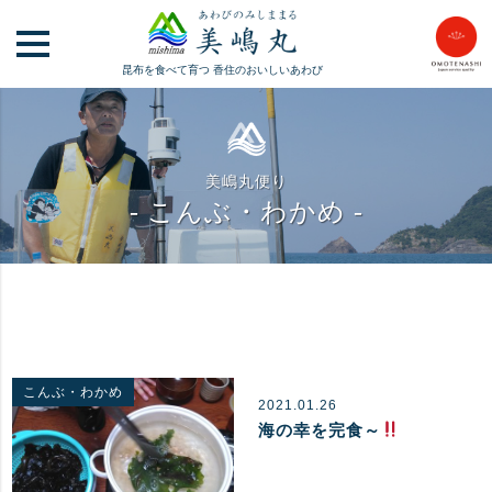
昆布を食べて育つ
香住のおいしいあわび
美嶋丸便り
- こんぶ・わかめ -
こんぶ・わかめ
2021.01.26
海の幸を完食～