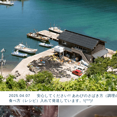
2025.04.07
安心してください!! あわびのさばき方（調
食べ方（レシピ）入れて発送しています。!(^^)!