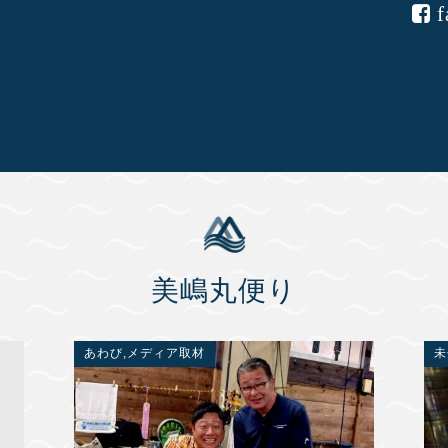
美嶋丸便り
あわび
,
メディア取材
未