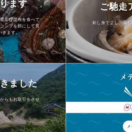
ります
ご馳走
豊富な昆布を食べて
刺し身でよし、蒸し
コンブを餌にして育
いきます。
きました
からもお取引をさせ