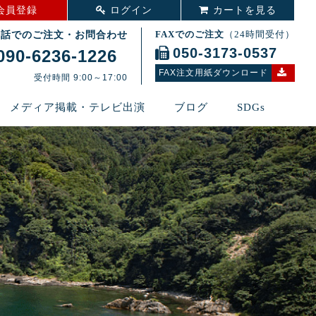
会員登録
ログイン
カートを見る
電話でのご注文・お問合わせ
FAXでのご注文
（24時間受付）
050-3173-0537
090‑6236‑1226
FAX注文用紙ダウンロード
受付時間 9:00～17:00
メディア掲載・テレビ出演
ブログ
SDGs