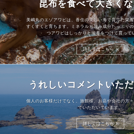
昆布を食べて大きくな
美嶋丸のエゾアワビは、香住の美しい海で育てた栄養
すくすくと育ちます。ミネラルと旨み成分たっぷりの
つアワビはしっかりと滋養をつけて育って
詳しくはこちら
うれしいコメントいただ
個人のお客様だけでなく、旅館様、お店や会社の方々
ていただいています。
詳しくはこちら