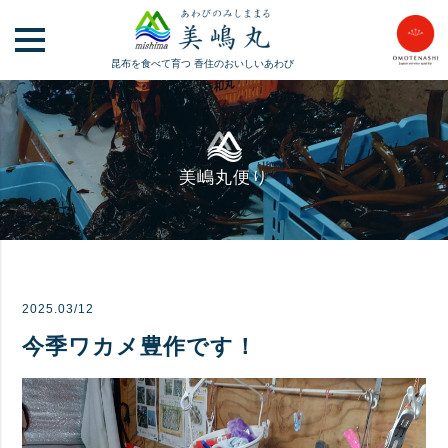
昆布を食べて育つ
香住のおいしいあわび
美嶋丸便り
2025.03/12
今季ワカメ豊作です！