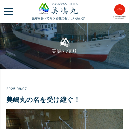
昆布を食べて育つ
香住のおいしいあわび
美嶋丸便り
2025.09/07
美嶋丸の名を受け継ぐ！