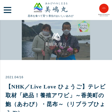
昆布を食べて育つ
香住のおいしいあわび
美嶋丸便り
2021.04/16
【NHK／Live Love ひょうご】テレビ
取材「絶品！養殖アワビ」～香美町の
鮑（あわび）・昆布～（リブラブひょ